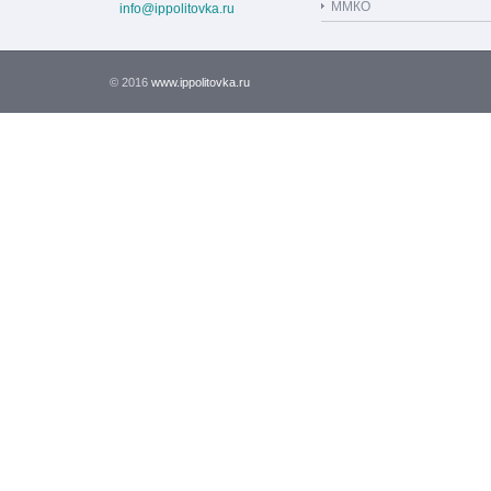
ММКО
info@ippolitovka.ru
© 2016
www.ippolitovka.ru