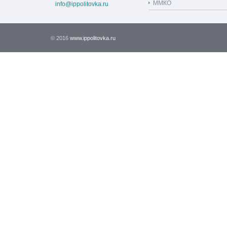
ММКО
info@ippolitovka.ru
© 2016
www.ippolitovka.ru