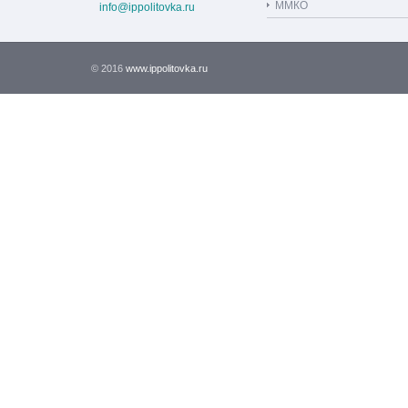
ММКО
info@ippolitovka.ru
© 2016
www.ippolitovka.ru