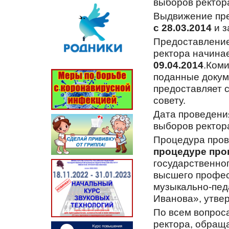
выборов ректор
Выдвижение пре
с 28.03.2014
и з
Предоставление
ректора начина
09.04.2014
.Ком
поданные докум
предоставляет 
совету.
Дата проведени
выборов ректор
Процедура пров
процедуре про
государственно
высшего профес
музыкально-пед
Иванова», утве
По всем вопрос
ректора, обращ