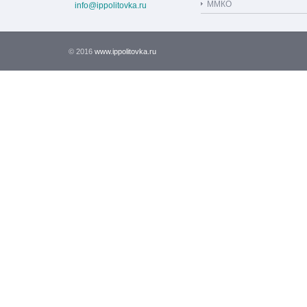
ММКО
info@ippolitovka.ru
© 2016
www.ippolitovka.ru