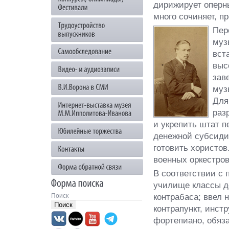
дирижирует оперны
много сочиняет, пр
Пер
муз
вст
выс
зав
муз
Для
раз
и укрепить штат п
денежной субсиди
готовить хористов
военных оркестров
В соответствии с 
училище классы д
контрабаса; ввел
Поиск
контрапункт, инс
фортепиано, обяза