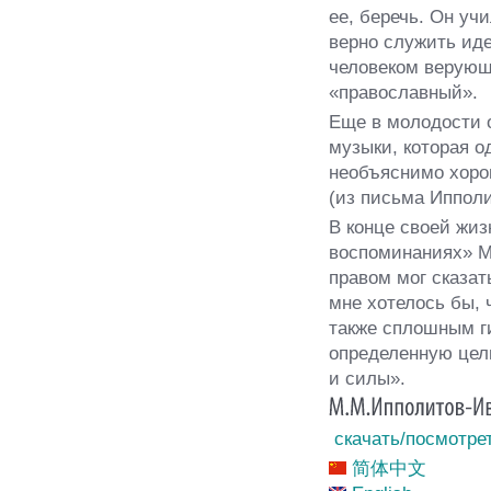
ее, беречь. Он уч
верно служить ид
человеком верующ
«православный».
Еще в молодости 
музыки, которая о
необъяснимо хорош
(из письма Ипполи
В конце своей жиз
воспоминаниях» М
правом мог сказат
мне хотелось бы,
также сплошным гим
определенную цель
и силы».
скачать/посмотре
简体中文