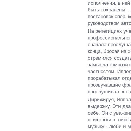
исполнения, в ней
быть сохранены, .
постановок опер, 
руководством авто
На репетициях уче
профессиональног
сначала прослушат
конца, бросая на 
стремился создат
замысла композито
частностям, Иппо
прорабатывал отд
прозвучавшие фра
прослушивал всё 
Дирижируя, Иппол
выдержку. Эти два
себе. Он с уваже
психологию, никог
музыку - люби и м