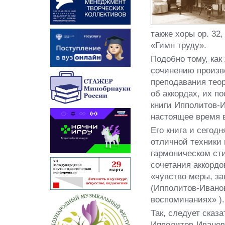
также хоры ор. 32
«Гимн труду».
Подобно тому, как
сочинению произве
преподавания теор
об аккордах, их п
книги Ипполитов-
настоящее время 
Его книга и сегод
отличной техники 
гармоническом ст
сочетания аккорд
«чувство меры, за
(Ипполитов-Иванов
воспоминаниях» ).
Так, следует сказа
Ипполитов-Иванов