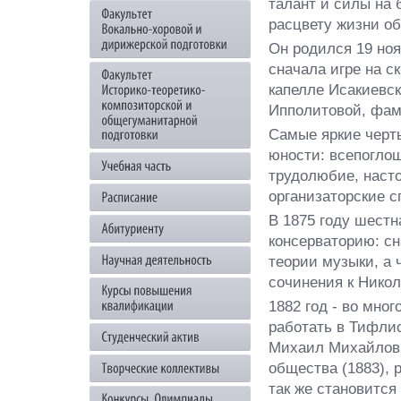
талант и силы на 
расцвету жизни об
Он родился 19 ноя
сначала игре на с
капелле Исакиевс
Ипполитовой, фам
Самые яркие черт
юности: всепогло
трудолюбие, наст
организаторские с
В 1875 году шест
консерваторию: сн
теории музыки, а ч
сочинения к Нико
1882 год - во мно
работать в Тифли
Михаил Михайлови
общества (1883), 
так же становится