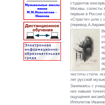
студентов консер
Москвы, солисты т
первым в России с
«Страсти» шли с 
(перевод А.Аврамо
В
с
и
к
о
д
о
р
чистоты стиля, ос
лет русской музык
Занимаясь с учащ
них навыки точног
ощущения ансамбл
Ипполитов­ Иванов