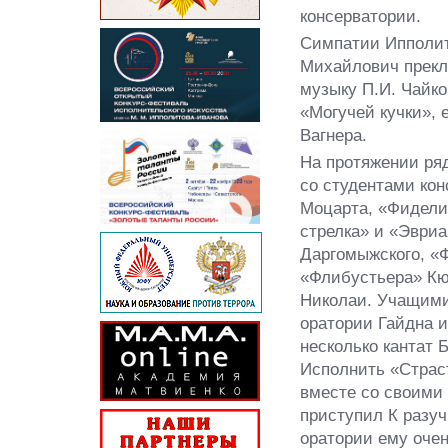
консерватории.
Симпатии Ипполит
Михайлович прекл
музыку П.И. Чайко
«Могучей кучки», 
Вагнера.
На протяжении ря
со студентами ко
Моцарта, «Фидели
стрелка» и «Эвриа
Даргомыжского, «
«Флибустьера» Кю
Николаи. Учащими
оратории Гайдна 
несколько кантат 
Исполнить «Страст
вместе со своими
приступил К разу
оратории ему очен