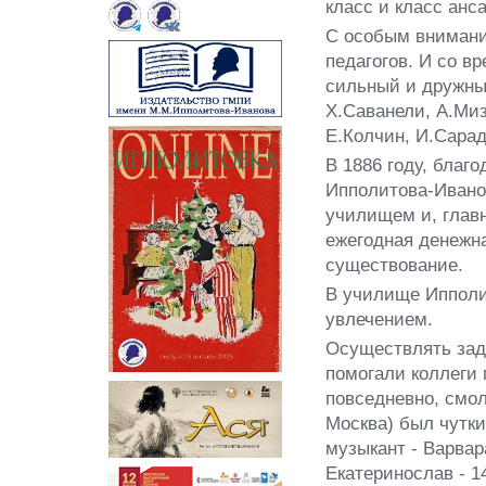
класс и класс анс
С особым внимани
педагогов. И со 
сильный и дружный
Х.Саванели, А.Миз
Е.Колчин, И.Сарад
В 1886 году, благ
Ипполитова-Ивано
училищем и, глав
ежегодная денежн
существование.
В училище Ипполи
увлечением.
Осуществлять зад
помогали коллеги 
повседневно, смоло
Москва) был чутки
музыкант - Варвар
Екатеринослав - 14.