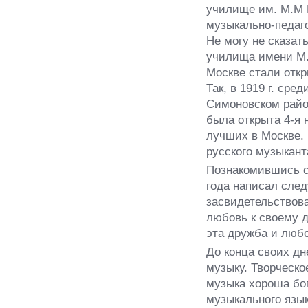
училище им. М.М 
музыкально-педаг
Не могу не сказат
училища имени М.М
Москве стали отк
Так, в 1919 г. ср
Симоновском район
была открыта 4-я 
лучших в Москве.
русского музыкан
Познакомившись с
года написал сле
засвидетельствов
любовь к своему 
эта дружба и любо
До конца своих д
музыку. Творческо
музыка хороша бо
музыкального язык