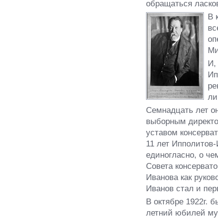
обращаться ласков
В 
вс
оп
Ми
И,
Ип
ре
ли
Семнадцать лет о
выборным директо
уставом консерват
11 лет Ипполитов
единогласно, о че
Совета консерват
Иванова как руков
Иванов стал и пер
В октябре 1922г. 
летний юбилей му