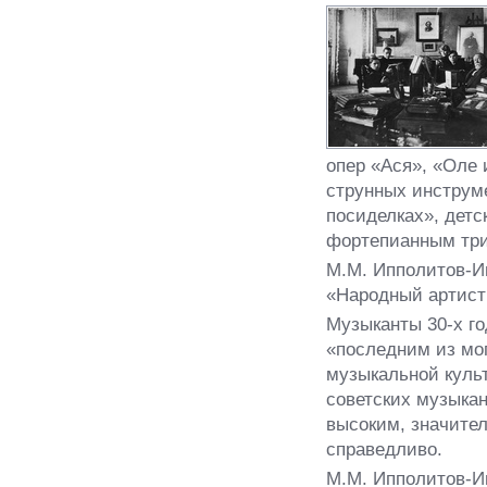
опер «Ася», «Оле 
струнных инструм
посиделках», детс
фортепианным три
М.М. Ипполитов-Ив
«Народный артист 
Музыканты 30-х г
«последним из мог
музыкальной куль
советских музыка
высоким, значите
справедливо.
М.М. Ипполитов-Ив