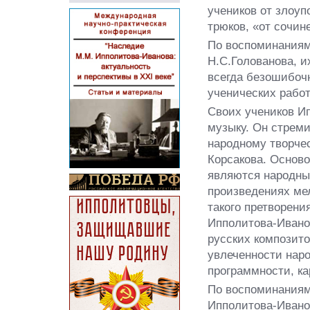
учеников от злоу
трюков, «от сочин
По воспоминаниям
Н.С.Голованова, и
всегда безошибоч
ученических работ
Своих учеников И
музыку. Он стреми
народному творчес
Корсакова. Основ
являются народны
произведениях мел
такого претворени
Ипполитова-Иванов
русских композит
увлеченности наро
программности, ка
По воспоминаниям
Ипполитова-Иванов