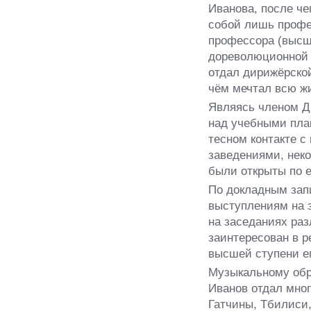
Иванова, после че
собой лишь профе
профессора (высш
дореволюционной 
отдал дирижёрской
чём мечтал всю ж
Являясь членом Д
над учебными пла
тесном контакте 
заведениями, неко
были открыты по е
По докладным зап
выступлениям на 
на заседаниях раз
заинтересован в 
высшей ступени ег
Музыкальному об
Иванов отдал мно
Гатчины, Тбилиси,