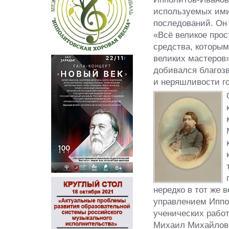
используемых ими 
последований. Он 
«Всё великое прос
средства, которым
великих мастеров»
добивался благозв
и неряшливости г
нередко в тот же 
управлением Иппол
ученических работ
Михаил Михайлови