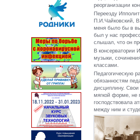
реорганизации кон
Переезду Ипполит
П.И.Чайковский, В
меня было бы в в
был у нас професс
слышал, что он пр
В консерватории 
музыки, сочинени
классами.
Педагогическую р
обязанностям педа
дисциплину. Свои 
мягкой форме, не 
господствовала а
между ним и студ