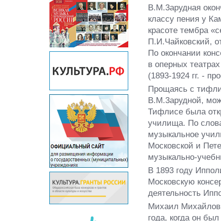
В.М.3арудная окон
классу пения у К
красоте тембра «с
П.И.Чайковский, о
По окончании кон
в оперных театрах
(1893-1924 гг. - п
Прощаясь с тифли
В.М.3арудной, можн
Тифлисе была откр
училища. По слов
музыкальное учил
Московской и Пет
музыкально-учебн
В 1893 году Иппо
Московскую консе
деятельность Иппо
Михаил Михайлови
года, когда он бы