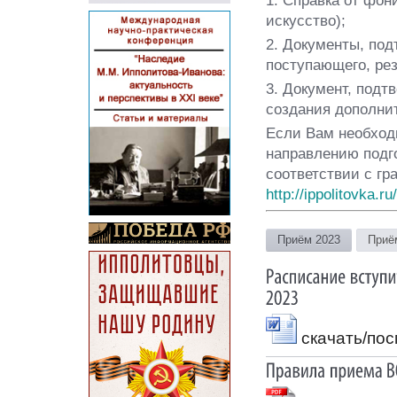
искусство);
2. Документы, по
поступающего, ре
3. Документ, под
создания дополни
Если Вам необход
направлению подго
соответствии с гр
http://ippolitovka.r
Приём 2023
Приё
скачать/по