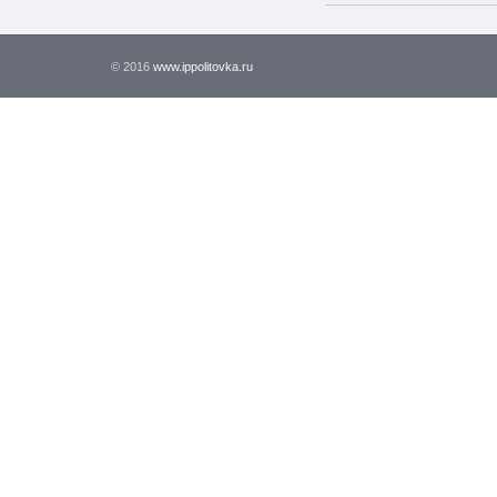
© 2016
www.ippolitovka.ru