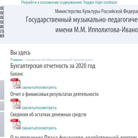
Перейти к основному содержанию
Toggle high contrast
Главная
» Сведения об образовательной организации
скачать/посмотреть
скачать/посмотреть
скачать/посмотреть