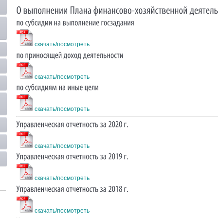
скачать/посмотреть
скачать/посмотреть
скачать/посмотреть
скачать/посмотреть
скачать/посмотреть
скачать/посмотреть