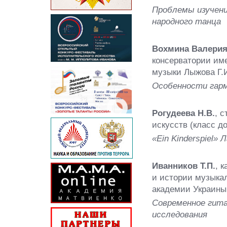
Проблемы изучени
народного танца
Вохмина Валерия
консерватории име
музыки Лыжова Г.И
Особенности гарм
Рогудеева Н.В.
, 
искусств (класс д
«
Ein
Kinderspiel
» Л
Иванников Т.П.
, 
и истории музыка
академии Украины 
Современное гита
исследования