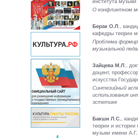
института музыки 
О конфликтном м
Берак О.Л
., канд
кафедры теории м
Проблема формир
музыкальной педа
Зайцева М.Л
., до
доцент, профессо
искусства Госуда
Синтезийный аспе
использования ин
эстетике
Бакши Л.С.
, канд
теории и истории 
музыки имени А.Г.