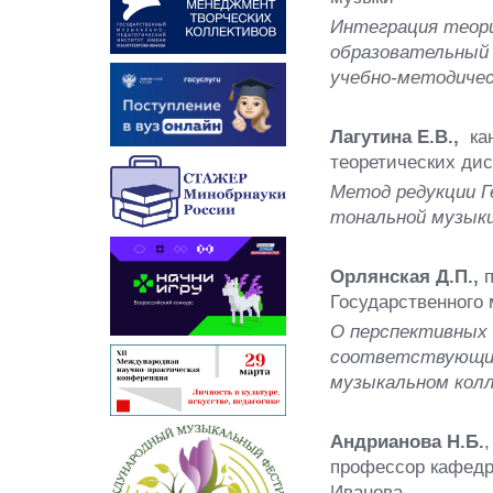
Интеграция теори
образовательный 
учебно-методичес
Лагутина Е.В.,
кан
теоретических д
Метод редукции Г
тональной музыки
Орлянская Д.П.,
п
Государственного
О перспективных 
соответствующих
музыкальном колл
Андрианова Н.Б.
профессор кафедр
Иванова