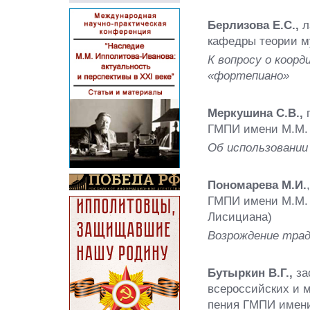
Берлизова Е.С.,
л
кафедры теории м
К вопросу о коор
«фортепиано»
Меркушина С.В.,
ГМПИ имени М.М.
Об использовании
Пономарева М.И.
ГМПИ имени М.М. 
Лисициана)
Возрождение трад
Бутыркин В.Г.,
за
всероссийских и 
пения ГМПИ имени