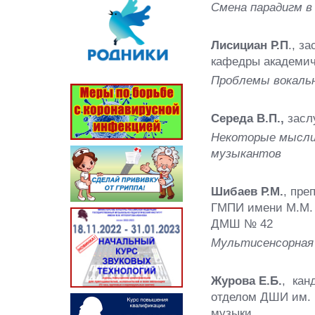
Смена парадигм в
Лисициан Р.П
., з
кафедры академич
Проблемы вокальн
Середа В.П.,
засл
Некоторые мысли
музыкантов
Шибаев Р.М.
, пре
ГМПИ имени М.М. 
ДМШ № 42
Мультисенсорная 
Журова Е.Б.
, кан
отделом ДШИ им. 
музыки