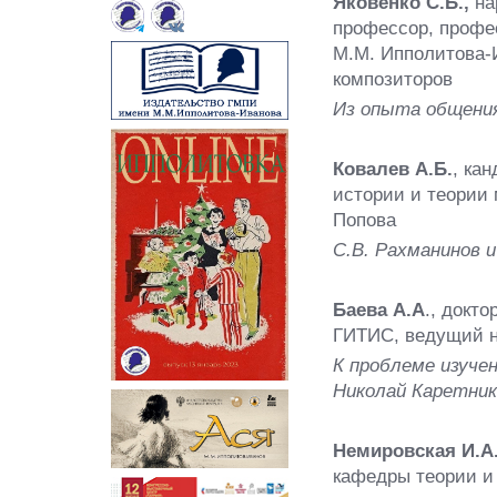
Яковенко С.Б.,
на
профессор, профе
М.М. Ипполитова-
композиторов
Из опыта общения
Ковалев А.Б.
, ка
истории и теории 
Попова
С.В. Рахманинов 
Баева А.А
., докт
ГИТИС, ведущий н
К проблеме изуче
Николай Каретник
Немировская И.А.
кафедры теории и 