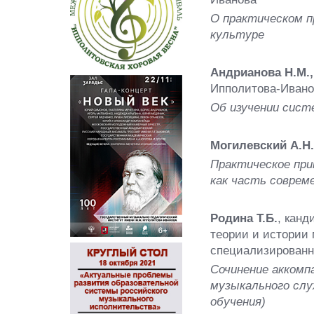
О практическом п
культуре
Андрианова Н.М.
Ипполитова-Ивано
Об изучении сист
Могилевский А.Н
Практическое при
как часть соврем
Родина Т.Б.
, канд
теории и истории
специализированн
Сочинение аккомп
музыкального слу
обучения)