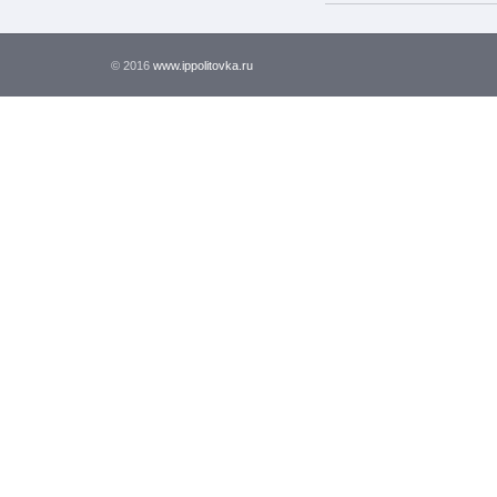
© 2016
www.ippolitovka.ru