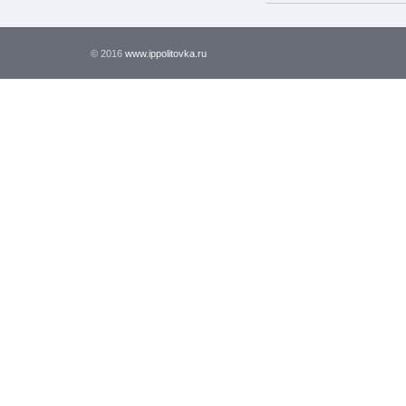
© 2016
www.ippolitovka.ru