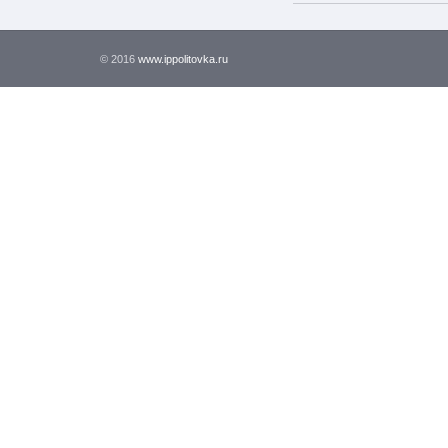
© 2016
www.ippolitovka.ru