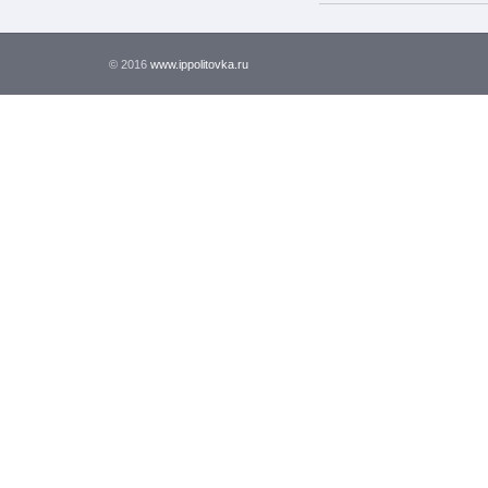
© 2016
www.ippolitovka.ru