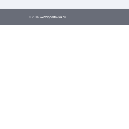
© 2016
www.ippolitovka.ru