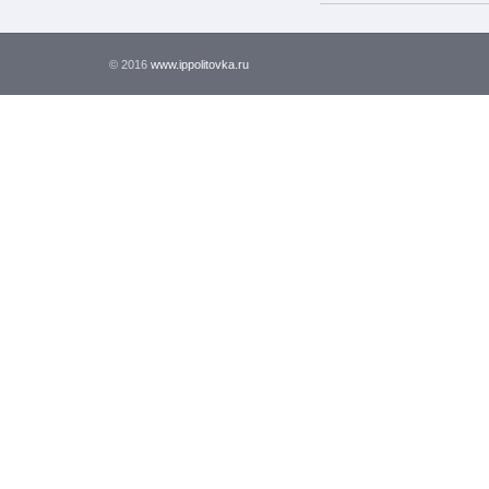
© 2016
www.ippolitovka.ru