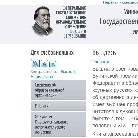
Перейти к основно
Главная
Вышла в свет нова
Контрастность
Высокая
|
Бунинской премии
Нормальная
Федерации в облас
крупных русских к
общественного дея
имея высшее проф
читателя к духовн
вместе с тем – к 
половины XIX – пе
Книга адресована 