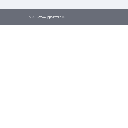
© 2016
www.ippolitovka.ru