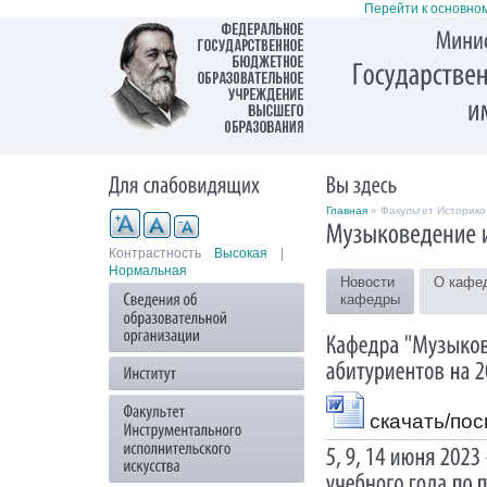
Перейти к основно
Главная
» Факультет Историко
Контрастность
Высокая
|
Нормальная
Новости
О кафе
кафедры
скачать/по