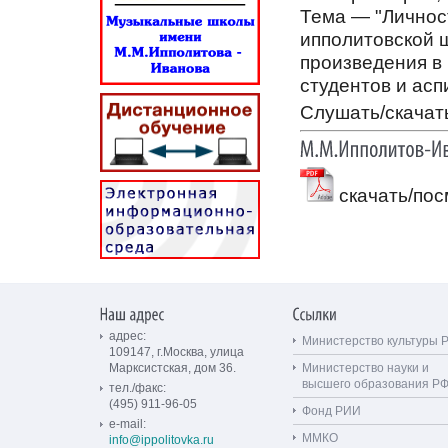
Тема — "Личнос
ипполитовской 
произведения в
студентов и асп
Слушать/скачат
скачать/пос
адрес:
Министерство культуры 
109147, г.Москва, улица
Марксистская, дом 36.
Министерство науки и
высшего образования Р
тел./факс:
(495) 911-96-05
Фонд РИИ
e-mail:
ММКО
info@ippolitovka.ru