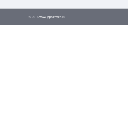
© 2016
www.ippolitovka.ru