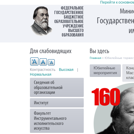
Перейти к основно
Главная
» Юбилейные торжес
Юбилейные
Кон
Контрастность
Высокая
|
мероприятия
Мас
Нормальная
кла