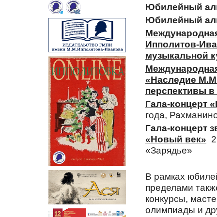
Юбилейный ал
Юбилейный аль
Международная
Ипполитов-Иван
музыкальной 
Международная
«Наследие М.М
перспективы в
Гала-концерт 
года, Рахманин
Гала-концерт 
«Новый век»
22
«Зарядье»
В рамках юбилей
пределами такж
конкурсы, масте
олимпиады и др