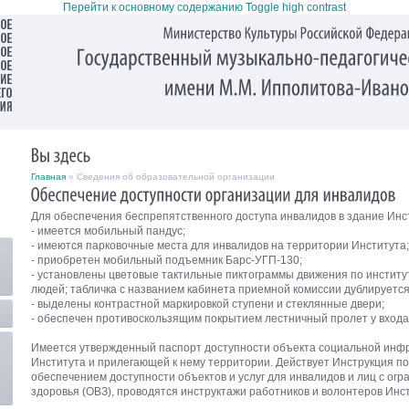
Перейти к основному содержанию
Toggle high contrast
Главная
» Сведения об образовательной организации
Для обеспечения беспрепятственного доступа инвалидов в здание Инс
- имеется мобильный пандус;
- имеются парковочные места для инвалидов на территории Института;
- приобретен мобильный подъемник Барс-УГП-130;
- установлены цветовые тактильные пиктограммы движения по институ
людей; табличка с названием кабинета приемной комиссии дублируетс
- выделены контрастной маркировкой ступени и стеклянные двери;
- обеспечен противоскользящим покрытием лестничный пролет у входа 
Имеется утвержденный паспорт доступности объекта социальной инф
Института и прилегающей к нему территории. Действует Инструкция по
обеспечением доступности объектов и услуг для инвалидов и лиц с о
здоровья (ОВЗ), проводятся инструктажи работников и волонтеров Инст