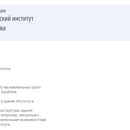
титута:
ту маломобильных групп
я Брайлем;
в здание Института.
раструктуры здания
 вопросам, связанным с
граниченными возможностями
итута.