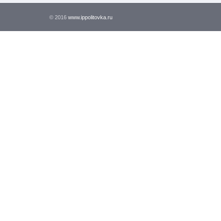
© 2016
www.ippolitovka.ru