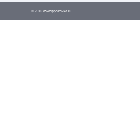
© 2016
www.ippolitovka.ru