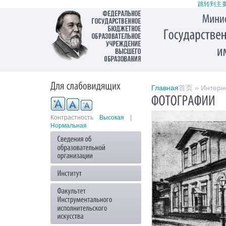
跳转到主
Главная
首页 » Интерне
Контрастность
Высокая
|
Нормальная