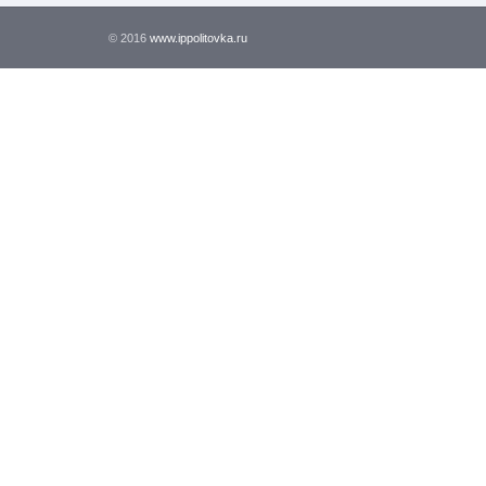
© 2016
www.ippolitovka.ru