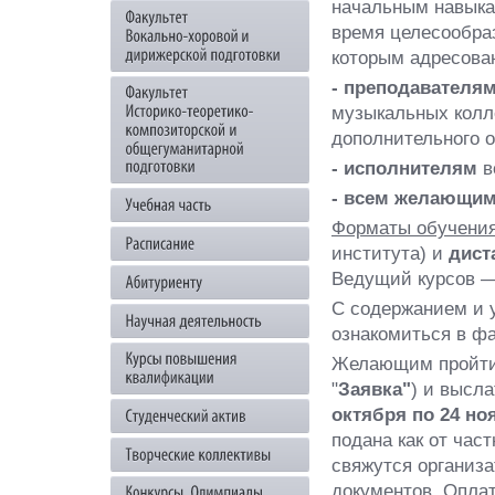
начальным навыка
время целесообра
которым адресова
- преподавателя
музыкальных колл
дополнительного о
- исполнителям
в
- всем желающи
Форматы обучения
института) и
дист
Ведущий курсов —
С содержанием и 
ознакомиться в фа
Желающим пройти
"
Заявка"
) и высл
октября по 24 но
подана как от част
свяжутся организ
документов. Оплат