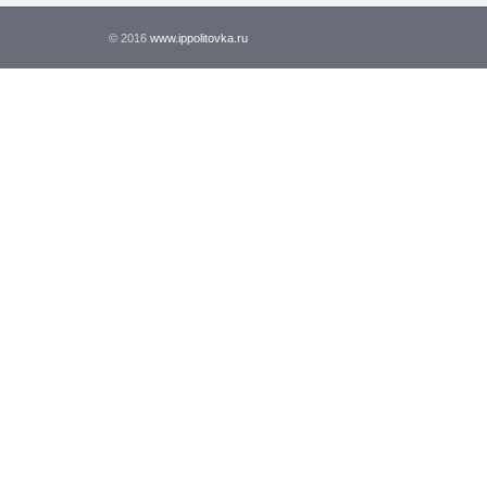
© 2016
www.ippolitovka.ru