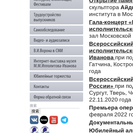
Открытие памя
скульптора
Айды
института в Мос
Гала-концерт 
исполнительск
зал Московской
Всероссийский
исполнительск
Иванова
при по
Гатчина, Костро
года
Всероссийский
России»
при по
Сургут, Тверь, 
22.11.2020 года
搜索
Премьера опер
февраля 2022 г
Документальны
Юбилейный ал