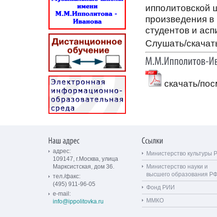
ипполитовской 
произведения в
студентов и асп
Слушать/скачат
скачать/пос
адрес:
Министерство культуры 
109147, г.Москва, улица
Марксистская, дом 36.
Министерство науки и
высшего образования Р
тел./факс:
(495) 911-96-05
Фонд РИИ
e-mail:
ММКО
info@ippolitovka.ru