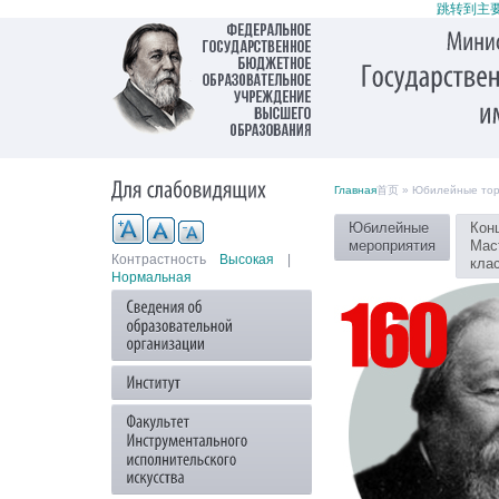
跳转到主
Главная
首页 » Юбилейные тор
Юбилейные
Кон
мероприятия
Мас
Контрастность
Высокая
|
кла
Нормальная