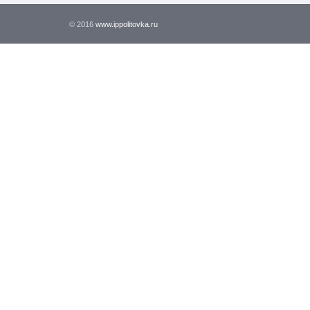
© 2016
www.ippolitovka.ru