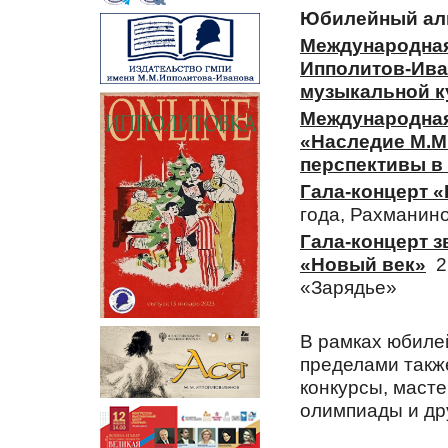
Юбилейный аль
Международная
Ипполитов-Иван
музыкальной 
Международная
«Наследие М.М
перспективы в
Гала-концерт 
года, Рахманин
Гала-концерт 
«Новый век»
22
«Зарядье»
В рамках юбилей
пределами такж
конкурсы, масте
олимпиады и др