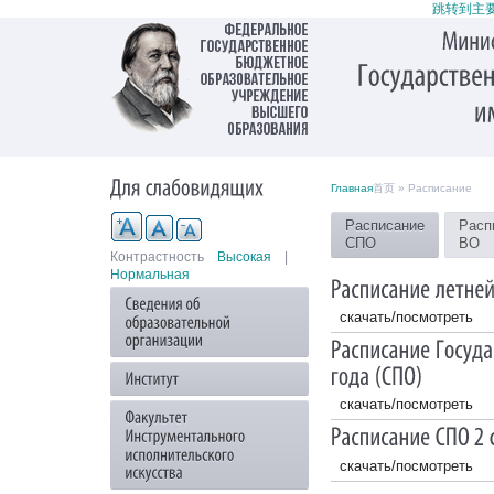
跳转到主
Главная
首页 » Расписание
Расписание
Расп
СПО
ВО
Контрастность
Высокая
|
Нормальная
скачать/посмотреть
скачать/посмотреть
скачать/посмотреть