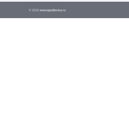
© 2016
www.ippolitovka.ru