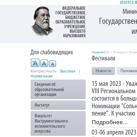
跳转到主
Главная
首页 » Конкурсы, Олим
Новости
Положен
Контрастность
Высокая
|
Нормальная
Подробнее...