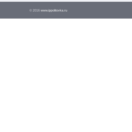
© 2016
www.ippolitovka.ru